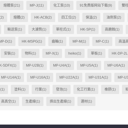
熔體泵(21)
MP-J(11)
化工泵(10)
91免费版网站下载(9)
雙柱
2)
熔體(2)
HK-ACB(2)
四工位(2)
保溫(2)
油劑泵(2)
輸送泵(1)
大濾筒(1)
單柱式(1)
HK-SP(1)
高磨蝕(1)
MP-D(1)
HK-MSPG(1)
齒輪(1)
MP-M(1)
MP-C(1)
高溫高
安裝(1)
物料(1)
MP-X(1)
heiko(1)
單板(1)
HK-DP-2L
K-SDFX(1)
MP-U2B(1)
MP-U4A(1)
MP-U5A(1)
MP-U6A(1)
MP-U14A(1)
MP-U16A(1)
MP-U22A(1)
MP-U31A(1)
MP-U3
(1)
塗料(1)
行業(1)
發泡(1)
化工行業(1)
橡膠(1)
粘
高真空(1)
生產線(1)
擠出生產線(1)
選材(1)