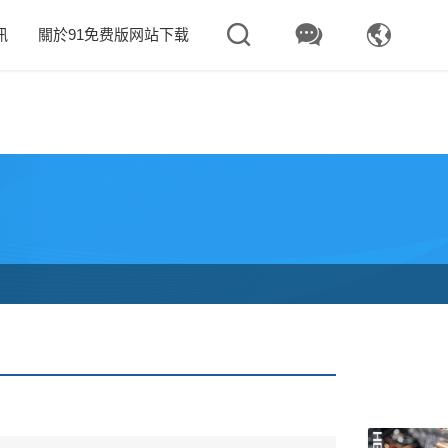



訊
關於91免费版网站下载
ww/wwwroot/T1.COM/func.php
on line
115